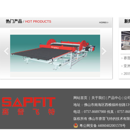
热门产品
新
/
HOT PRODUCTS
赛普
亚洲
20
网站首页
|
关于我们
|
产品中心
|
公
地址：佛山市南海区西樵镇科创路13
电话：0757-86897988 传真：0757-868
版权所有 佛山市赛普飞特的技术有
粤公网安备 44060402001578号