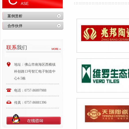
ASE
案例赏析
合作伙伴
联系
我们
地址：佛山市南海区西樵镇
科创路13号智汇电子制造中
心4-5栋
电话：0757-86897988
传真：0757-86881396