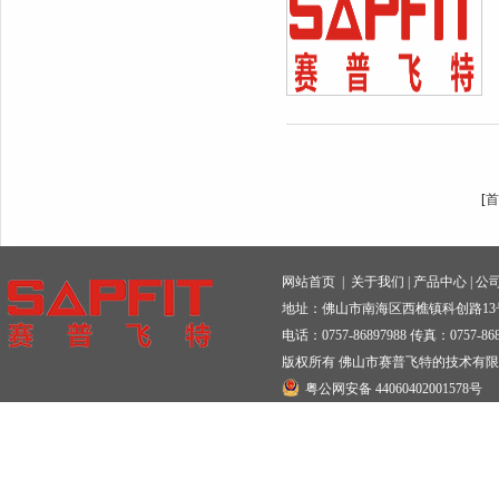
[
首
网站首页
|
关于我们
|
产品中心
|
公
地址：佛山市南海区西樵镇科创路13
电话：0757-86897988 传真：0757-868
版权所有 佛山市赛普飞特的技术有
粤公网安备 44060402001578号