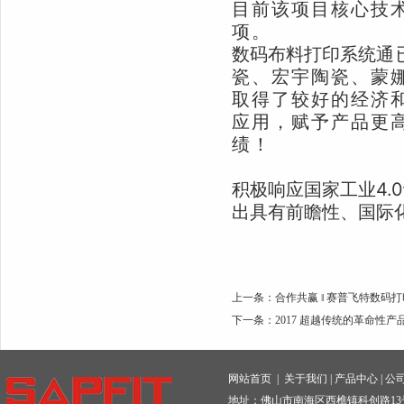
目前该项目核心技术
项。
数码布料打印系统
通
瓷、宏宇陶瓷、蒙
取得了较好的经济
应用，赋予产品更
绩！
积极响应国家工业4
出具有前瞻性、国际
上一条：
合作共赢 ‖ 赛普飞特数
下一条：
2017 超越传统的革命性
网站首页
|
关于我们
|
产品中心
|
公
地址：佛山市南海区西樵镇科创路13