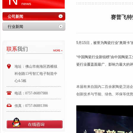
news
公司新闻
赛普飞特
行业新闻
5月15日，被誉为陶瓷行业“奥斯卡
联系
我们
“中国陶瓷行业新锐榜”由中国陶瓷
瓷行业覆盖面最广、影响力最大的
地址：佛山市南海区西樵镇
科创路13号智汇电子制造中
心4-5栋
本届有来自国内二百余家陶瓷卫浴
电话：0757-86897988
创新技术与节能、绿色、环保等优势稳
传真：0757-86881396