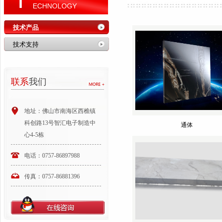
ECHNOLOGY
技术产品
技术支持
联系
我们
地址：佛山市南海区西樵镇
科创路13号智汇电子制造中
通体
心4-5栋
电话：0757-86897988
传真：0757-86881396