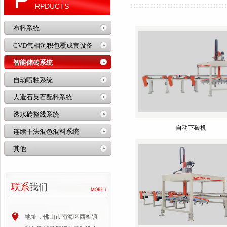
RPDUCTS
布料系统
CVD气相沉积包覆成套设备
智能储砖系统
自动喷釉系统
人造石英石配料系统
透水砖整线系统
自动下砖机
连续干法混色混料系统
其他
联系
我们
地址：佛山市南海区西樵镇