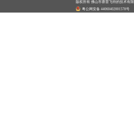
版权所有 佛山市赛普飞特的技术有
粤公网安备 44060402001578号