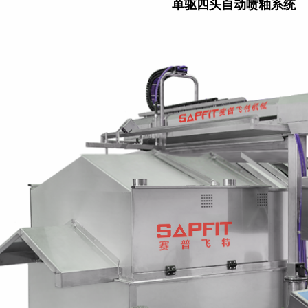
单驱四头自动喷釉系统