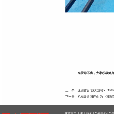
光看球不爽，大家积极健
上一条：
亚洲首台“超大规格YP36
下一条：
机械设备国产化 为中国陶
网站首页
|
关于我们
|
产品中心
|
公