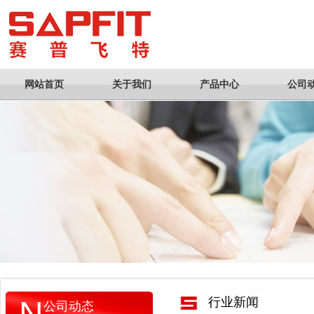
网站首页
关于我们
产品中心
公司
N
行业新闻
公司动态