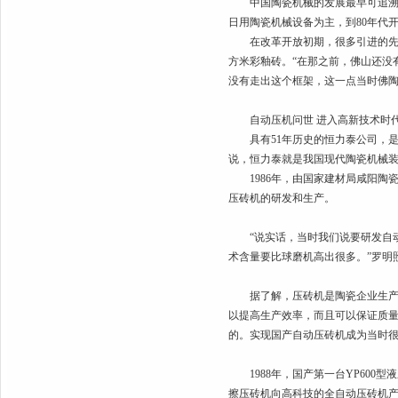
中国陶瓷机械的发展最早可追溯到
日用陶瓷机械设备为主，到80年代
在改革开放初期，很多引进的先进设
方米彩釉砖。“在那之前，佛山还没
没有走出这个框架，这一点当时佛陶
自动压机问世 进入高新技术时
具有51年历史的恒力泰公司，是
说，恒力泰就是我国现代陶瓷机械
1986年，由国家建材局咸阳陶瓷
压砖机的研发和生产。
“说实话，当时我们说要研发自动
术含量要比球磨机高出很多。”罗明
据了解，压砖机是陶瓷企业生产瓷
以提高生产效率，而且可以保证质量
的。实现国产自动压砖机成为当时
1988年，国产第一台YP600
擦压砖机向高科技的全自动压砖机产