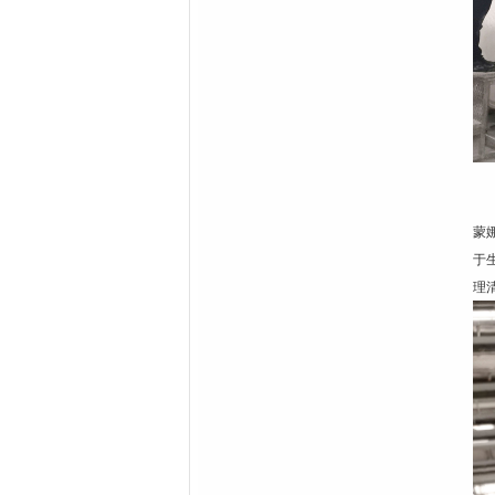
蒙
于生
理