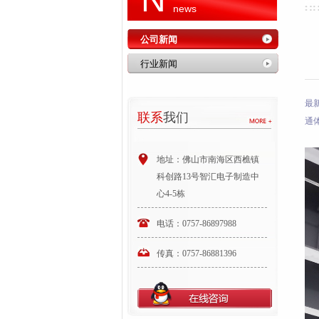
news
公司新闻
行业新闻
最
联系
我们
通
地址：佛山市南海区西樵镇
科创路13号智汇电子制造中
心4-5栋
电话：0757-86897988
传真：0757-86881396