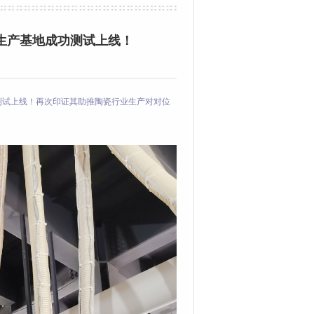
樵生产基地成功测试上线！
测试上线！再次印证其助推陶瓷行业
生产对对位